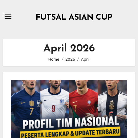
Skip
to
FUTSAL ASIAN CUP
content
April 2026
Home
2026
April