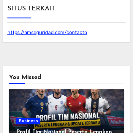
SITUS TERKAIT
https://amseguridad.com/contacto
You Missed
Business
Profil Tim Nasional Peserta Lengkap