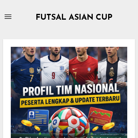
Skip
to
FUTSAL ASIAN CUP
content